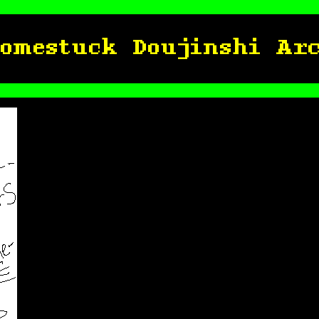
Homestuck Doujinshi Arc